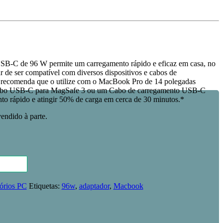
B‑C de 96 W permite um carregamento rápido e eficaz em casa, no
r de ser compatível com diversos dispositivos e cabos de
recomenda que o utilize com o MacBook Pro de 14 polegadas
abo USB‑C para MagSafe 3 ou um Cabo de carregamento USB‑C
ento rápido e atingir 50% de carga em cerca de 30 minutos.*
endido à parte.
órios PC
Etiquetas:
96w
,
adaptador
,
Macbook