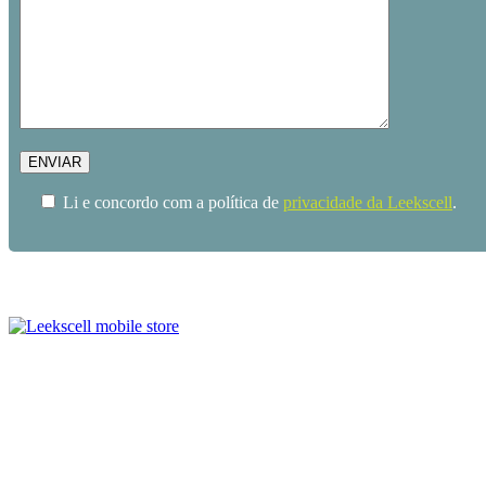
Li e concordo com a política de
privacidade da Leekscell
.
Métodos de Pagamen