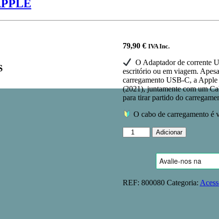
 APPLE
79,90
€
IVA Inc.
O Adaptador de corrente US
S
escritório ou em viagem. Apesa
carregamento USB‑C, a Apple 
(2021), juntamente com um C
para tirar partido do carregam
O cabo de carregamento é v
Quantidade
Adicionar
de
Adaptador
de
corrente
USB-
REF:
800080
Categoria:
Acess
C
de 96 W
-
APPLE