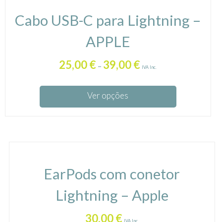
Cabo USB-C para Lightning –
APPLE
25,00
€
39,00
€
–
IVA Inc.
Ver opções
EarPods com conetor
Lightning – Apple
30,00
€
IVA Inc.