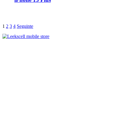
1
2
3
4
Seguinte
Métodos de Pagamen
Transportadoras