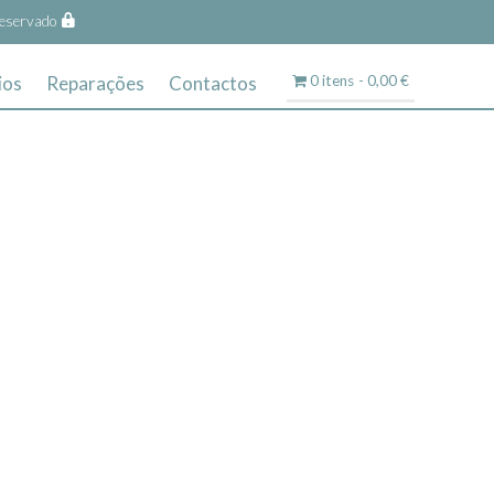
eservado
ios
Reparações
Contactos
0 itens
0,00 €