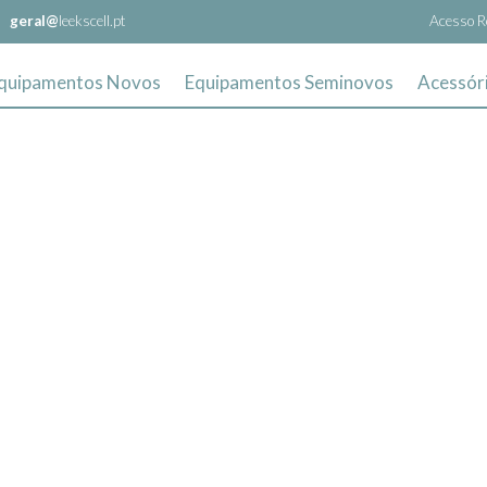
geral@
leekscell.pt
Acesso R
quipamentos Novos
Equipamentos Seminovos
Acessór