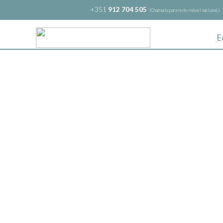
+351
912 704 505
(Chamada para rede móvel nacional.)
E