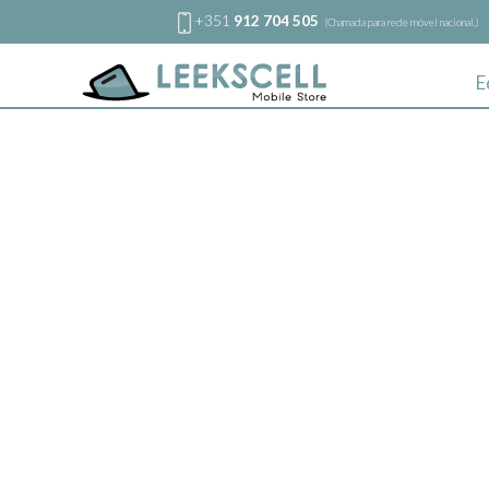
+351
912 704 505
(Chamada para rede móvel nacional.)
E