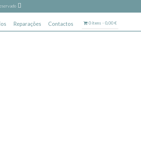
eservado
ios
Reparações
Contactos
0 itens
0,00 €