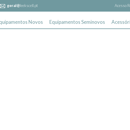
geral@
leekscell.pt
Acesso R
quipamentos Novos
Equipamentos Seminovos
Acessór