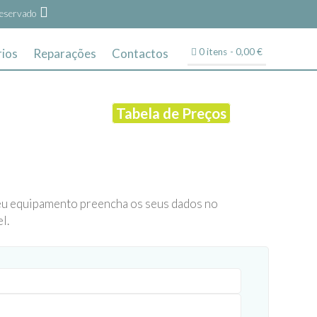
eservado
ios
Reparações
Contactos
0 itens
0,00 €
Tabela de Preços
eu equipamento preencha os seus dados no
l.