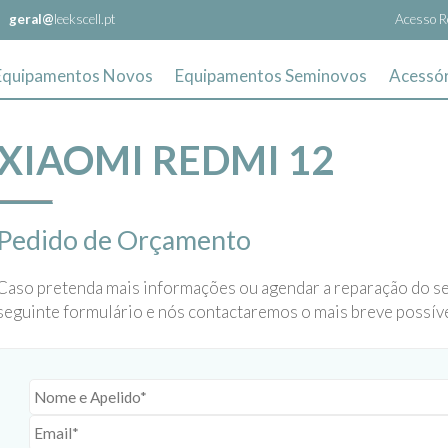
geral@
leekscell.pt
Acesso R
Equipamentos Novos
Equipamentos Seminovos
Acessór
XIAOMI REDMI 12
Pedido de Orçamento
Caso pretenda mais informações ou agendar a reparação do s
seguinte formulário e nós contactaremos o mais breve possíve