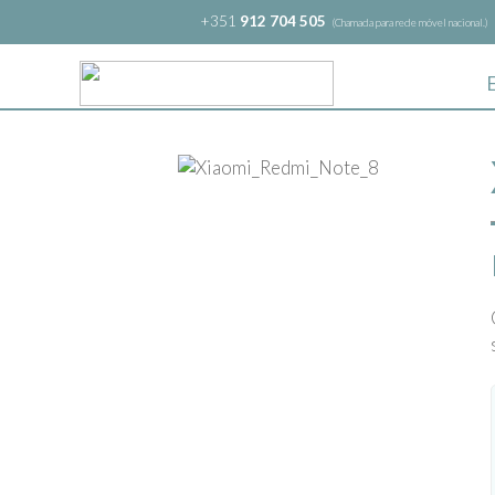
+351
912 704 505
(Chamada para rede móvel nacional.)