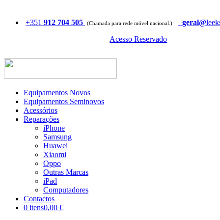
+351
912 704 505
geral@
leek
(Chamada para rede móvel nacional.)
Acesso Reservado
Equipamentos Novos
Equipamentos Seminovos
Acessórios
Reparações
iPhone
Samsung
Huawei
Xiaomi
Oppo
Outras Marcas
iPad
Computadores
Contactos
0 itens
0,00 €