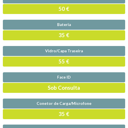
50 €
Bateria
35 €
Vidro/Capa Traseira
55 €
Face ID
Sob Consulta
Conetor de Carga/Microfone
35 €