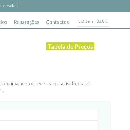
eservado
ios
Reparações
Contactos
0 itens
0,00 €
Tabela de Preços
eu equipamento preencha os seus dados no
l.