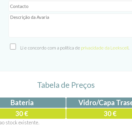
Li e concordo com a política de
privacidade da Leekscell
.
Tabela de Preços
Bateria
Vidro/Capa Trase
30 €
30 €
ao stock existente.