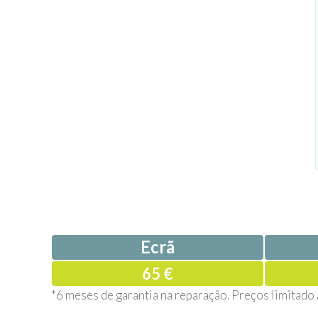
Ecrã
65 €
*6 meses de garantia na reparação. Preços limitado 