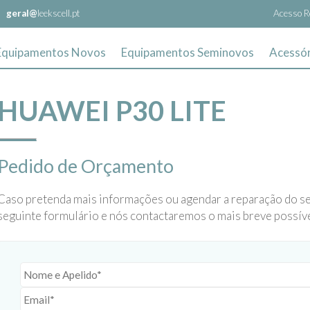
geral@
leekscell.pt
Acesso R
Equipamentos Novos
Equipamentos Seminovos
Acessór
HUAWEI P30 LITE
Pedido de Orçamento
Caso pretenda mais informações ou agendar a reparação do s
seguinte formulário e nós contactaremos o mais breve possíve