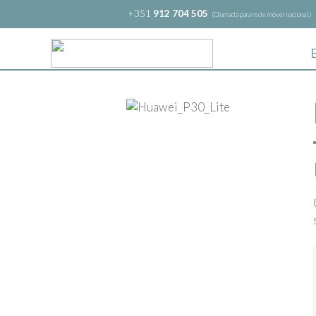
+351
912 704 505
(Chamada para rede móvel nacional.)