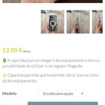
12,00
€
IVA Inc.
A capa ideal para proteger o teu equipamento e teres a
possibilidade de utilizar o carregador Magsafe.
Capa transparente que te permite vibrar com as cores
do teu equipamento.
Modelo
Quantidade