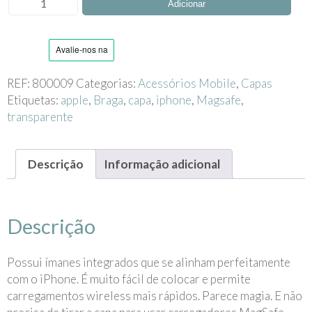
Adicionar
de
Capa
Transparente
MagSafe
com
REF:
800009
Categorias:
Acessórios Mobile
,
Capas
Proteção
Etiquetas:
apple
,
Braga
,
capa
,
iphone
,
Magsafe
,
de
transparente
Câmara
-
Descrição
Informação adicional
iPhone
Descrição
Possui ímanes integrados que se alinham perfeitamente
com o iPhone. É muito fácil de colocar e permite
carregamentos wireless mais rápidos. Parece magia. E não