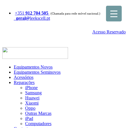
+351
912 704 505
(Chamada para rede móvel nacional.)
geral@
leekscell.pt
Acesso Reservado
Equipamentos Novos
Equipamentos Seminovos
Acessórios
Reparações
iPhone
Samsung
Huawei
Xiaomi
Oppo
Outras Marcas
iPad
Computadores