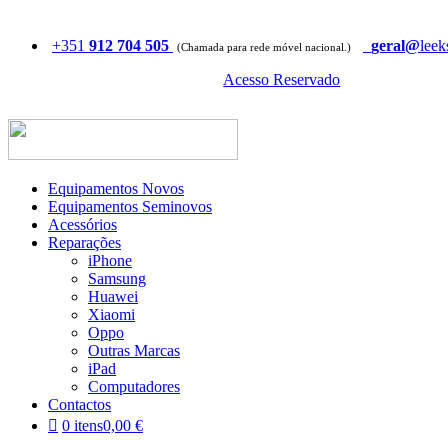
+351
912 704 505
geral@
leek
(Chamada para rede móvel nacional.)
Acesso Reservado
Equipamentos Novos
Equipamentos Seminovos
Acessórios
Reparações
iPhone
Samsung
Huawei
Xiaomi
Oppo
Outras Marcas
iPad
Computadores
Contactos
0 itens
0,00 €