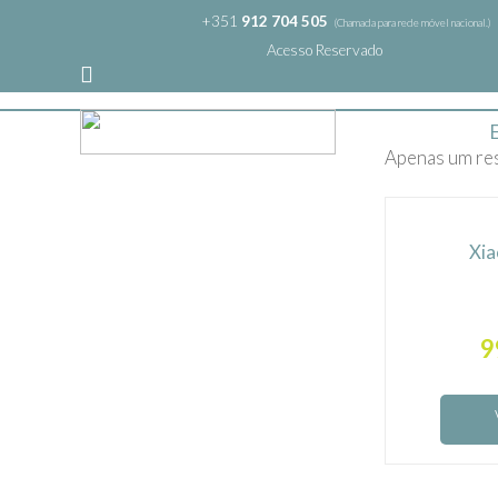
+351
912 704 505
(Chamada para rede móvel nacional.)
Acesso Reservado
Apenas um re
Xia
9