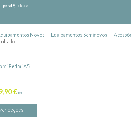
geral@
leekscell.pt
Equipamentos Novos
Equipamentos Seminovos
Acessór
sultado
omi Redmi A5
9,90
€
IVA Inc.
Ver opções