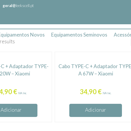
geral@
leekscell.pt
Equipamentos Novos
Equipamentos Seminovos
Acessór
results
C + Adaptador TYPE-
Cabo TYPE-C + Adaptador TYPE
20W – Xiaomi
A 67W – Xiaomi
4,90
€
34,90
€
IVA Inc.
IVA Inc.
Adicionar
Adicionar