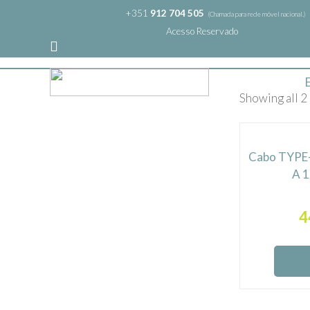
+351
912 704 505
(Chamada para rede móvel nacional.)
Acesso Reservado
Showing all 2 
Cabo TYPE-
A 1
4