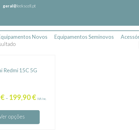
geral@
leekscell.pt
Equipamentos Novos
Equipamentos Seminovos
Acessór
sultado
i Redmi 15C 5G
0
€
199,90
€
–
IVA Inc.
Ver opções