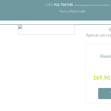
+351
912 704 505
(Chamada para rede móvel nacional.)
Acesso Reservado
Apenas um re
Xiaom
169,9