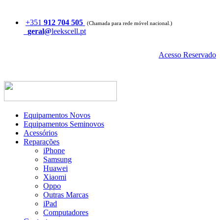
+351
912 704 505
(Chamada para rede móvel nacional.)
geral@
leekscell.pt
Acesso Reservado
Equipamentos Novos
Equipamentos Seminovos
Acessórios
Reparações
iPhone
Samsung
Huawei
Xiaomi
Oppo
Outras Marcas
iPad
Computadores