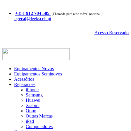
+351
912 704 505
(Chamada para rede móvel nacional.)
geral@
leekscell.pt
Acesso Reservado
Equipamentos Novos
Equipamentos Seminovos
Acessórios
Reparações
iPhone
Samsung
Huawei
Xiaomi
Oppo
Outras Marcas
iPad
Computadores