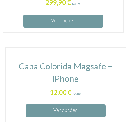
299,90
€
IVA Inc.
Ver opções
Capa Colorida Magsafe –
iPhone
12,00
€
IVA Inc.
Ver opções